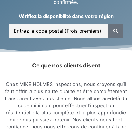
confirmée.
Vérifiez la disponibilité dans votre région
R
R
e
e
c
h
c
e
h
r
c
e
h
r
e
Ce que nos clients disent
r
c
h
e
Chez MIKE HOLMES Inspections, nous croyons qu’il
r
faut offrir la plus haute qualité et être complètement
transparent avec nos clients. Nous allons au-delà du
code minimum pour effectuer l’inspection
résidentielle la plus complète et la plus approfondie
que vous puissiez obtenir. Nos clients nous font
confiance, nous nous efforçons de continuer à faire