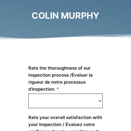
COLIN MURPHY
Review
Rate the thoroughness of our
I
(Colin)
inspection process /Évaluer la
f
rigueur de notre processus
y
d'inspection.
o
*
u
a
r
e
Rate your overall satisfaction with
h
your Inspection / Évaluez votre